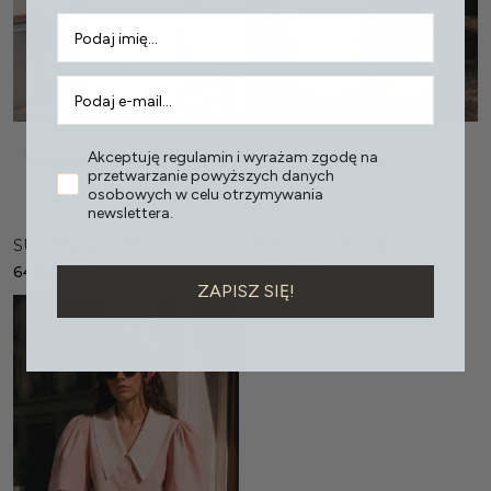
Akceptuję regulamin i wyrażam zgodę na
Wybierz opcje
Wybierz opcje
przetwarzanie powyższych danych
osobowych w celu otrzymywania
newslettera.
SUKIENKA ROMA
KOSZULA MOONLIGHT
649,00
PLN
499,00
PLN
ZAPISZ SIĘ!