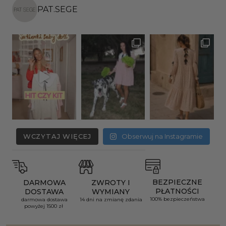
PAT.SEGE
WCZYTAJ WIĘCEJ
Obserwuj na Instagramie
BEZPIECZNE
DARMOWA
ZWROTY I
PŁATNOŚCI
DOSTAWA
WYMIANY
100% bezpieczeństwa
darmowa dostawa
14 dni na zmianę zdania
powyżej 1500 zł