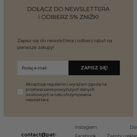
DOŁĄCZ DO NEWSLETTERA
I ODBIERZ 5% ZNIŻKI
Zapisz się do newslettera i odbierz rabat na
pierwsze zakupy!
ZAPISZ SIĘ!
Akceptuję regulamin i wyrażam zgodę na
przetwarzanie powyższych danych
osobowych w celu otrzymywania
newslettera.
Instagram
Do
contact@pat-
Facebook
Zwroty i rekl