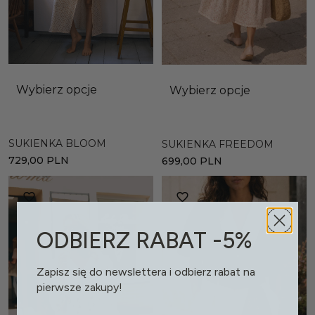
Wybierz opcje
Wybierz opcje
SUKIENKA BLOOM
SUKIENKA FREEDOM
729,00
PLN
699,00
PLN
ODBIERZ RABAT -5%
Zapisz się do newslettera i odbierz rabat na
pierwsze zakupy!