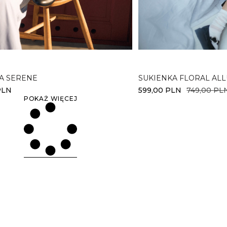
erz opcje
Wybierz opcje
A SERENE
SUKIENKA FLORAL AL
PLN
599,00
PLN
749,00
PL
POKAŻ WIĘCEJ