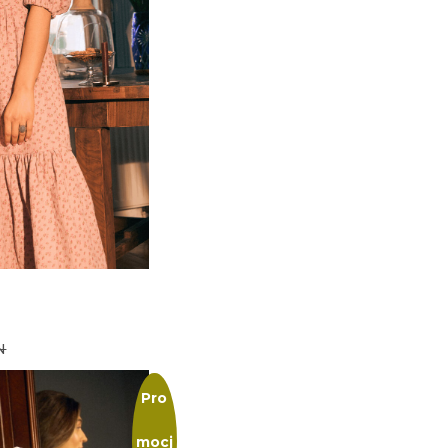
N
Pro
mocj