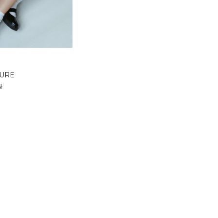
LURE
N