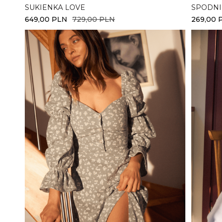
SUKIENKA LOVE
SPODNI
649,00
PLN
729,00
PLN
269,00