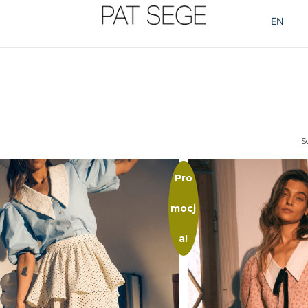
EN
S
Pro
mocj
a!