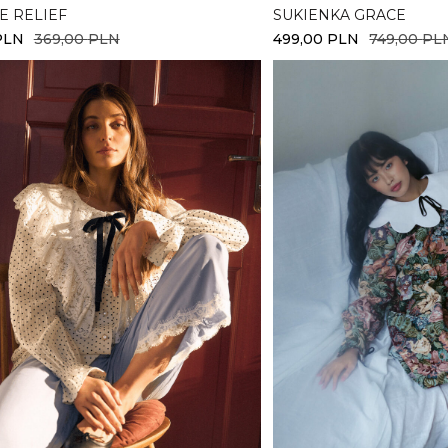
E RELIEF
SUKIENKA GRACE
PLN
369,00
PLN
499,00
PLN
749,00
PL