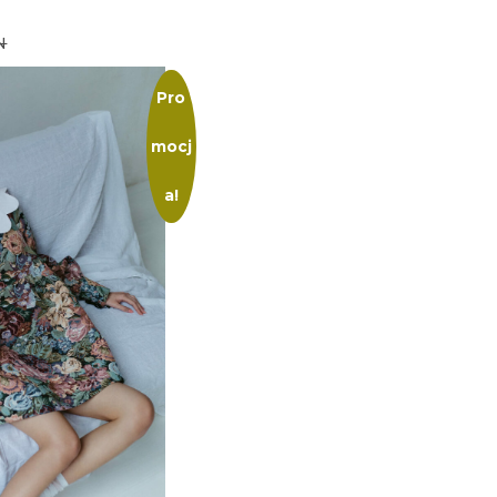
N
Pro
mocj
a!