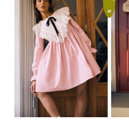
a!
Wybierz opcje
Wybi