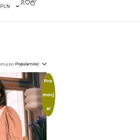
0
ortuj po:
Popularność
Pro
mocj
a!