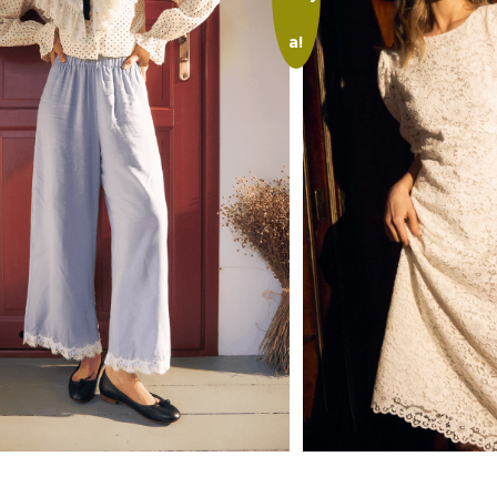
a!
erz opcje
Wybierz opcje