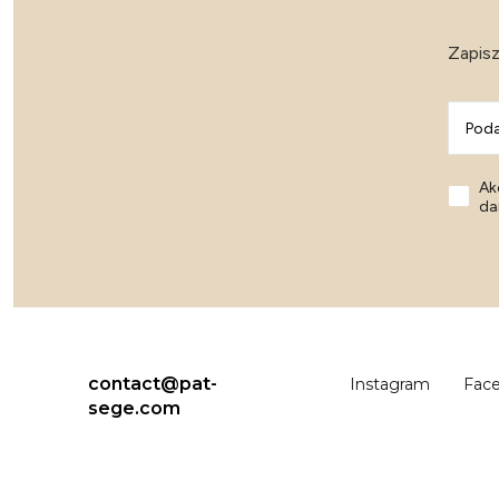
Zapisz
Ak
da
contact@pat-
Instagram
Fac
sege.com