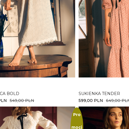
erz opcje
Wybierz opcje
CA BOLD
SUKIENKA TENDER
PLN
549,00
PLN
599,00
PLN
649,00
PL
Pro
mocj