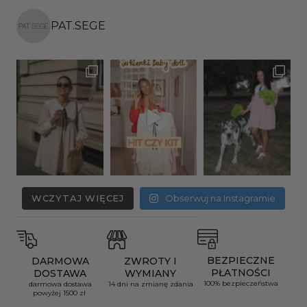
PAT.SEGE
WCZYTAJ WIĘCEJ
Obserwuj na Instagramie
BEZPIECZNE
DARMOWA
ZWROTY I
PŁATNOŚCI
DOSTAWA
WYMIANY
100% bezpieczeństwa
darmowa dostawa
14 dni na zmianę zdania
powyżej 1500 zł