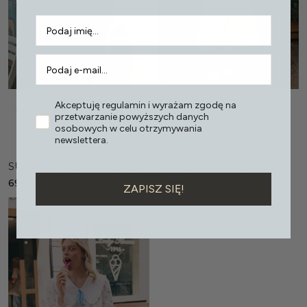
Akceptuję regulamin i wyrażam zgodę na
Wybierz opcje
Wybierz opcje
przetwarzanie powyższych danych
osobowych w celu otrzymywania
newslettera.
SUKIENKA BLACK VELVET
SUKIENKA FLORENCE
699,00
PLN
649,00
PLN
ZAPISZ SIĘ!