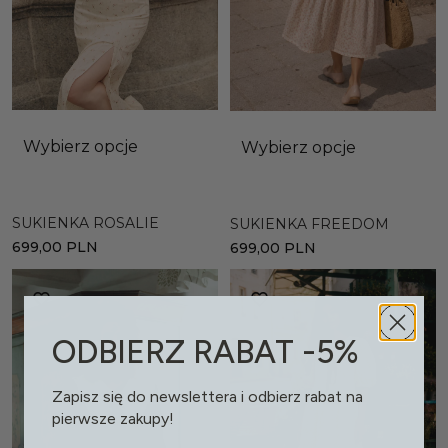
Wybierz opcje
Wybierz opcje
SUKIENKA ROSALIE
SUKIENKA FREEDOM
699,00
PLN
699,00
PLN
ODBIERZ RABAT -5%
Zapisz się do newslettera i odbierz rabat na
pierwsze zakupy!