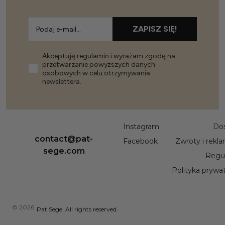
ZAPISZ SIĘ!
Akceptuję regulamin i wyrażam zgodę na
przetwarzanie powyższych danych
osobowych w celu otrzymywania
newslettera.
Instagram
Do
contact@pat-
Facebook
Zwroty i rekl
sege.com
Regu
Polityka prywa
© 2026
Pat Sege. All rights reserved.