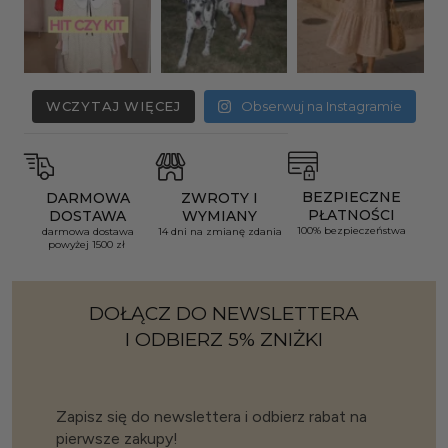
WCZYTAJ WIĘCEJ
Obserwuj na Instagramie
BEZPIECZNE
DARMOWA
ZWROTY I
PŁATNOŚCI
DOSTAWA
WYMIANY
100% bezpieczeństwa
darmowa dostawa
14 dni na zmianę zdania
powyżej 1500 zł
DOŁĄCZ DO NEWSLETTERA
I ODBIERZ 5% ZNIŻKI
Zapisz się do newslettera i odbierz rabat na
pierwsze zakupy!