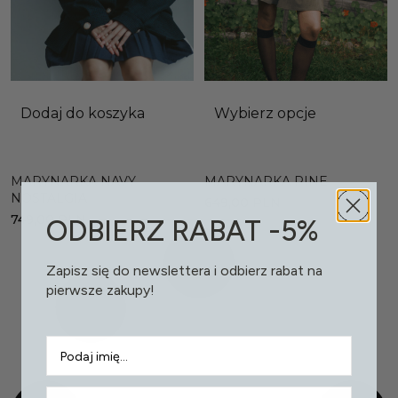
Dodaj do koszyka
Wybierz opcje
MARYNARKA NAVY
MARYNARKA PINE
NOSTALGIA
649,00
PLN
749,00
PLN
ODBIERZ RABAT -5%
Zapisz się do newslettera i odbierz rabat na
pierwsze zakupy!