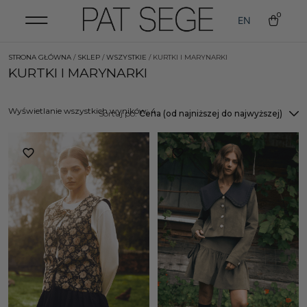
0
EN
STRONA GŁÓWNA
/
SKLEP
/
WSZYSTKIE
/ KURTKI I MARYNARKI
KURTKI I MARYNARKI
Wyświetlanie wszystkich wyników: 4
Sortuj po:
Cena (od najniższej do najwyższej)