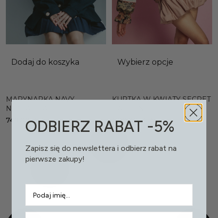
Dodaj do koszyka
Wybierz opcje
MARYNARKA NAVY
KURTKA W KWIATY SECRET
NOSTALGIA
GARDEN
749,00
PLN
1190,00
PLN
ODBIERZ RABAT -5%
Zapisz się do newslettera i odbierz rabat na
pierwsze zakupy!