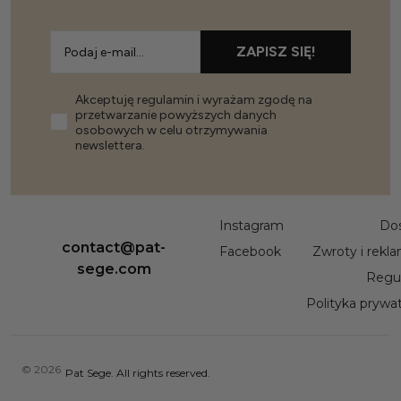
ZAPISZ SIĘ!
Akceptuję regulamin i wyrażam zgodę na
przetwarzanie powyższych danych
osobowych w celu otrzymywania
newslettera.
Instagram
Do
contact@pat-
Facebook
Zwroty i rekl
sege.com
Regu
Polityka prywa
© 2026
Pat Sege. All rights reserved.