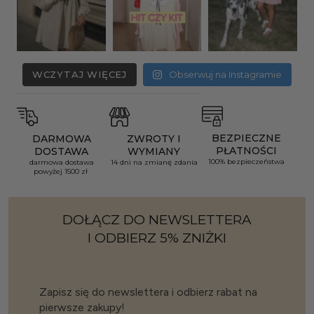
WCZYTAJ WIĘCEJ
Obserwuj na Instagramie
BEZPIECZNE
DARMOWA
ZWROTY I
PŁATNOŚCI
DOSTAWA
WYMIANY
100% bezpieczeństwa
darmowa dostawa
14 dni na zmianę zdania
powyżej 1500 zł
DOŁĄCZ DO NEWSLETTERA
I ODBIERZ 5% ZNIŻKI
Zapisz się do newslettera i odbierz rabat na
pierwsze zakupy!