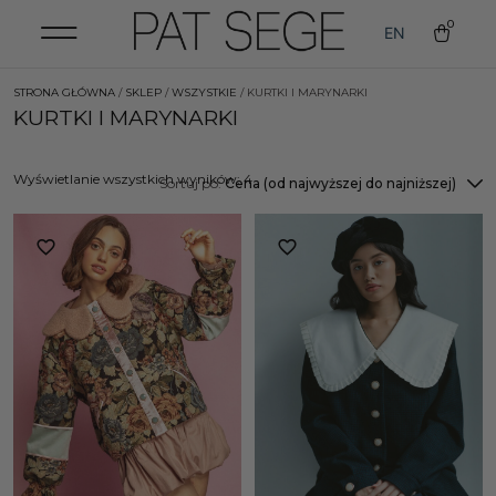
0
EN
STRONA GŁÓWNA
/
SKLEP
/
WSZYSTKIE
/ KURTKI I MARYNARKI
KURTKI I MARYNARKI
Wyświetlanie wszystkich wyników: 4
Sortuj po:
Cena (od najwyższej do najniższej)