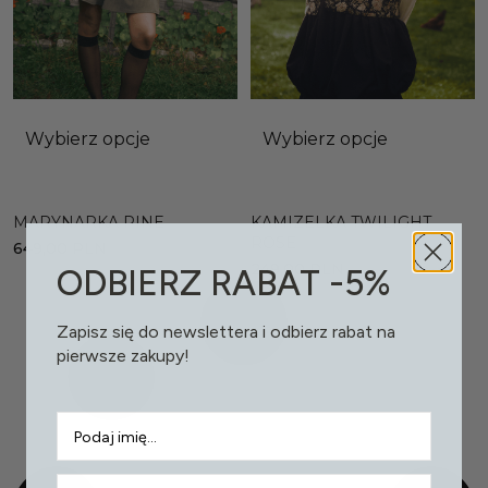
Wybierz opcje
Wybierz opcje
MARYNARKA PINE
KAMIZELKA TWILIGHT
ROSE
649,00
PLN
249,00
PLN
ODBIERZ RABAT -5%
Zapisz się do newslettera i odbierz rabat na
pierwsze zakupy!