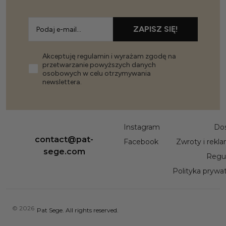
ZAPISZ SIĘ!
Akceptuję regulamin i wyrażam zgodę na
przetwarzanie powyższych danych
osobowych w celu otrzymywania
newslettera.
Instagram
Do
contact@pat-
Facebook
Zwroty i rekl
sege.com
Regu
Polityka prywa
© 2026
Pat Sege. All rights reserved.