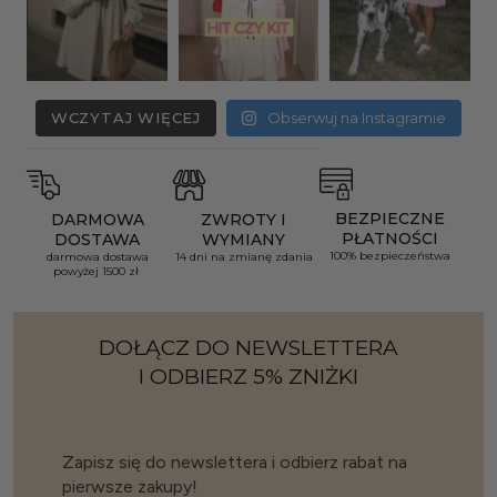
WCZYTAJ WIĘCEJ
Obserwuj na Instagramie
BEZPIECZNE
DARMOWA
ZWROTY I
PŁATNOŚCI
DOSTAWA
WYMIANY
100% bezpieczeństwa
darmowa dostawa
14 dni na zmianę zdania
powyżej 1500 zł
DOŁĄCZ DO NEWSLETTERA
I ODBIERZ 5% ZNIŻKI
Zapisz się do newslettera i odbierz rabat na
pierwsze zakupy!