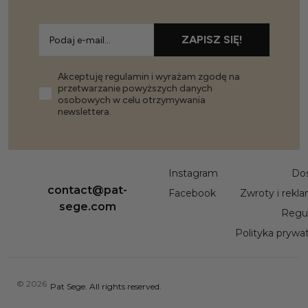
ZAPISZ SIĘ!
Akceptuję regulamin i wyrażam zgodę na
przetwarzanie powyższych danych
osobowych w celu otrzymywania
newslettera.
Instagram
Do
contact@pat-
Facebook
Zwroty i rekl
sege.com
Regu
Polityka prywa
© 2026
Pat Sege. All rights reserved.