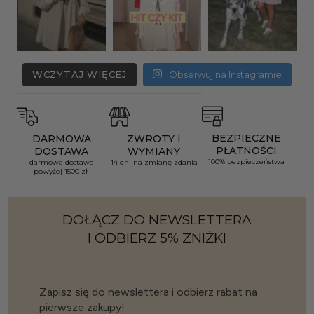
WCZYTAJ WIĘCEJ
Obserwuj na Instagramie
BEZPIECZNE
DARMOWA
ZWROTY I
PŁATNOŚCI
DOSTAWA
WYMIANY
100% bezpieczeństwa
darmowa dostawa
14 dni na zmianę zdania
powyżej 1500 zł
DOŁĄCZ DO NEWSLETTERA
I ODBIERZ 5% ZNIŻKI
Zapisz się do newslettera i odbierz rabat na
pierwsze zakupy!