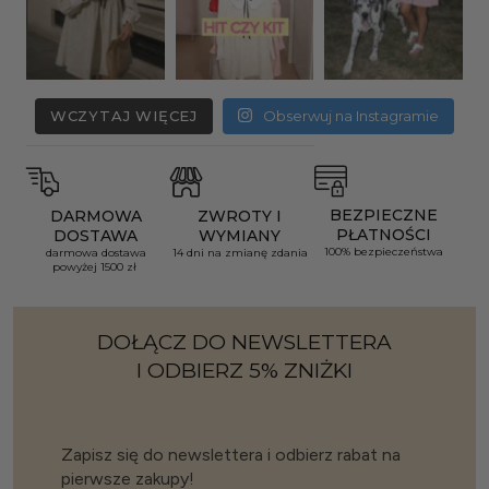
WCZYTAJ WIĘCEJ
Obserwuj na Instagramie
BEZPIECZNE
DARMOWA
ZWROTY I
PŁATNOŚCI
DOSTAWA
WYMIANY
100% bezpieczeństwa
darmowa dostawa
14 dni na zmianę zdania
powyżej 1500 zł
DOŁĄCZ DO NEWSLETTERA
I ODBIERZ 5% ZNIŻKI
Zapisz się do newslettera i odbierz rabat na
pierwsze zakupy!