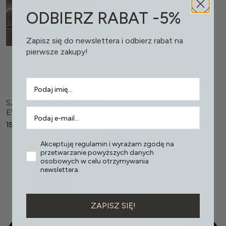
ODBIERZ RABAT -5%
Zapisz się do newslettera i odbierz rabat na
pierwsze zakupy!
Wybierz opcje
SZTRUKSOWA SPÓDNICA
EVERGREEN
159,00
PLN
349,00
PLN
Akceptuję regulamin i wyrażam zgodę na
przetwarzanie powyższych danych
osobowych w celu otrzymywania
newslettera.
ZAPISZ SIĘ!