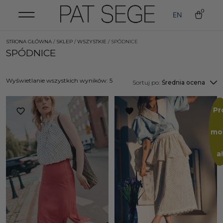
0
EN
STRONA GŁÓWNA
/
SKLEP
/
WSZYSTKIE
/ SPÓDNICE
SPÓDNICE
Wyświetlanie wszystkich wyników: 5
Sortuj po:
Średnia ocena
Pr
mo
a!