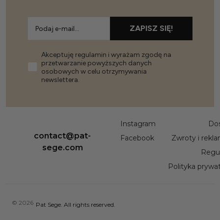
ZAPISZ SIĘ!
Akceptuję regulamin i wyrażam zgodę na
przetwarzanie powyższych danych
osobowych w celu otrzymywania
newslettera.
Instagram
Do
contact@pat-
Facebook
Zwroty i rekl
sege.com
Regu
Polityka prywa
© 2026
Pat Sege. All rights reserved.