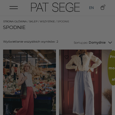
0
EN
STRONA GŁÓWNA
/
SKLEP
/
WSZYSTKIE
/ SPODNIE
SPODNIE
Wyświetlanie wszystkich wyników: 2
Sortuj po:
Domyślnie
Pr
mo
a!