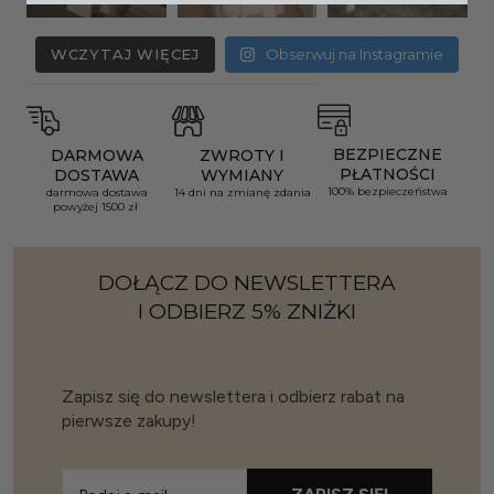
WCZYTAJ WIĘCEJ
Obserwuj na Instagramie
BEZPIECZNE
DARMOWA
ZWROTY I
PŁATNOŚCI
DOSTAWA
WYMIANY
100% bezpieczeństwa
darmowa dostawa
14 dni na zmianę zdania
powyżej 1500 zł
DOŁĄCZ DO NEWSLETTERA
I ODBIERZ 5% ZNIŻKI
Zapisz się do newslettera i odbierz rabat na
pierwsze zakupy!