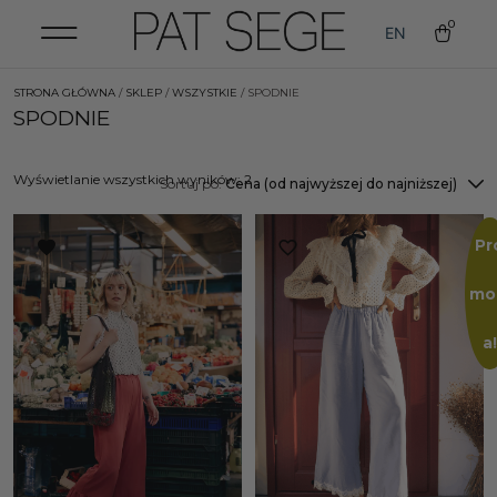
0
EN
STRONA GŁÓWNA
/
SKLEP
/
WSZYSTKIE
/ SPODNIE
SPODNIE
Wyświetlanie wszystkich wyników: 2
Sortuj po:
Cena (od najwyższej do najniższej)
Pr
mo
a!