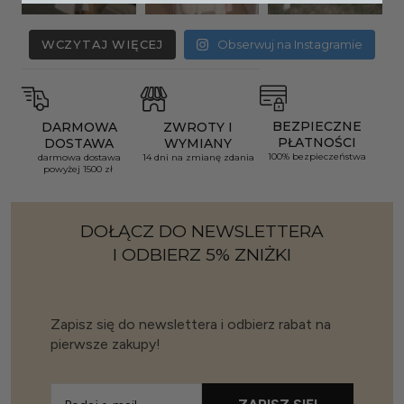
WCZYTAJ WIĘCEJ
Obserwuj na Instagramie
BEZPIECZNE
DARMOWA
ZWROTY I
PŁATNOŚCI
DOSTAWA
WYMIANY
100% bezpieczeństwa
darmowa dostawa
14 dni na zmianę zdania
powyżej 1500 zł
DOŁĄCZ DO NEWSLETTERA
I ODBIERZ 5% ZNIŻKI
Zapisz się do newslettera i odbierz rabat na
pierwsze zakupy!