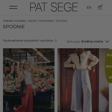
0
EN
STRONA GŁÓWNA
/
SKLEP
/
WSZYSTKIE
/ SPODNIE
SPODNIE
Wyświetlanie wszystkich wyników: 2
Sortuj po:
Średnia ocena
Pr
mo
a!