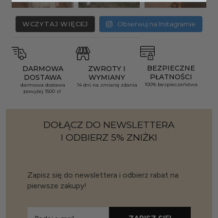
WCZYTAJ WIĘCEJ
Obserwuj na Instagramie
BEZPIECZNE
DARMOWA
ZWROTY I
PŁATNOŚCI
DOSTAWA
WYMIANY
100% bezpieczeństwa
darmowa dostawa
14 dni na zmianę zdania
powyżej 1500 zł
DOŁĄCZ DO NEWSLETTERA
I ODBIERZ 5% ZNIŻKI
Zapisz się do newslettera i odbierz rabat na
pierwsze zakupy!