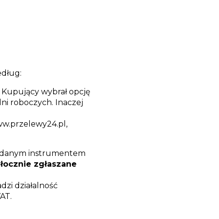
edług:
 Kupujący wybrał opcję
i roboczych. Inaczej
ww.przelewy24.pl,
ę danym instrumentem
łocznie zgłaszane
zi działalność
AT.