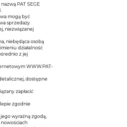
d nazwą PAT SEGE
.
rawa mogą być
wa sprzedaży.
j, niezwiązanej
na, niebędąca osobą
imieniu działalność
rednio z jej
internetowym WWW.PAT-
etalicznej, dostępne
iązany zapłacić
lepie zgodnie
a jego wyraźną zgodą,
, nowościach