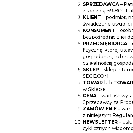
SPRZEDAWCA
– Pat
z siedzibą: 59-800 L
KLIENT
– podmiot, n
świadczone usługi d
KONSUMENT
– osoba
bezpośrednio z jej d
PRZEDSIĘBIORCA
– 
fizyczną, której ust
gospodarczą lub zaw
działalnością gospo
SKLEP
– sklep inte
SEGE.COM.
TOWAR
lub
TOWAR
w Sklepie.
CENA
– wartość wyra
Sprzedawcy za Prod
ZAMÓWIENIE
– zamó
z niniejszym Regula
NEWSLETTER
– usłu
cyklicznych wiadomo