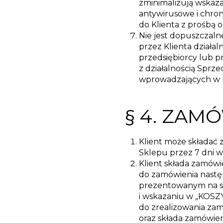
zminimalizują wskaz
antywirusowe i chron
do Klienta z prośbą 
Nie jest dopuszczal
przez Klienta działal
przedsiębiorcy lub p
z działalnością Sprz
wprowadzających w 
§ 4. ZAM
Klient może składać
Sklepu przez 7 dni w
Klient składa zamów
do zamówienia nast
prezentowanym na st
i wskazaniu w „KOSZ
do zrealizowania za
oraz składa zamówien