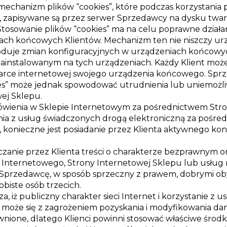
echanizm plików “cookies”, które podczas korzystania 
, zapisywane są przez serwer Sprzedawcy na dysku twa
tosowanie plików “cookies” ma na celu poprawne działa
ach końcowych Klientów. Mechanizm ten nie niszczy u
woduje zmian konfiguracyjnych w urządzeniach końcowyc
instalowanym na tych urządzeniach. Każdy Klient mo
darce internetowej swojego urządzenia końcowego. Spr
ies” może jednak spowodować utrudnienia lub uniemożli
ej Sklepu.
ówienia w Sklepie Internetowym za pośrednictwem Str
ania z usług świadczonych drogą elektroniczną za pośr
 konieczne jest posiadanie przez Klienta aktywnego kon
czanie przez Klienta treści o charakterze bezprawnym 
u Internetowego, Strony Internetowej Sklepu lub usług
Sprzedawcę, w sposób sprzeczny z prawem, dobrymi ob
biste osób trzecich.
, iż publiczny charakter sieci Internet i korzystanie z
 może się z zagrożeniem pozyskania i modyfikowania da
nione, dlatego Klienci powinni stosować właściwe środk