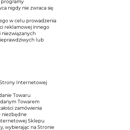
ć programy
ca nigdy nie zwraca się
wego w celu prowadzenia
ości reklamowej innego
ci niezwiązanych
 nieprawdziwych lub
Strony Internetowej
odanie Towaru
d danym Towarem
ałości zamówienia
e niezbędne
internetowej Sklepu
, wybierając na Stronie