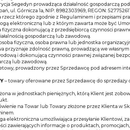
rycja Segedyn prowadząca działalność gospodarczą po
ubań, ul. Górnicza 1a, NIP: 8982303969, REGON: 527752611
a rzecz którego zgodnie z Regulaminem i przepisami p
rogą elektroniczną lub z którym zawarta może być Umo
 fizyczna dokonującą z przedsiębiorcą czynności prawne
ziałalnością gospodarczą lub zawodową.
osoba fizyczna, osoba prawna lub jednostka organizacyj
awa przyznaje zdolność prawną, prowadzącą we własnym 
odową i dokonującą czynności prawnej związanej bezpoś
darczą lub zawodową.
rnetowy, prowadzony przez Sprzedawcę pod adresem 
Y
– towary oferowane przez Sprzedawcę do sprzedaży d
żona w jednostkach pieniężnych, którą Klient jest zobow
ukt.
wienie na Towar lub Towary złożone przez Klienta w Sk
minem.
ga elektroniczna umożliwiająca przesyłanie Klientowi, z
ści zawierających informacje o produktach, promocjach