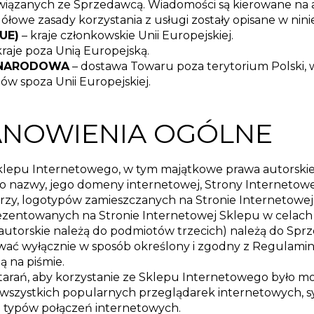
wiązanych ze Sprzedawcą. Wiadomości są kierowane na 
gółowe zasady korzystania z usługi zostały opisane w nin
UE)
– kraje członkowskie Unii Europejskiej.
kraje poza Unią Europejską.
YNARODOWA
– dostawa Towaru poza terytorium Polski, 
jów spoza Unii Europejskiej.
TANOWIENIA OGÓLNE
klepu Internetowego, w tym majątkowe prawa autorskie
go nazwy, jego domeny internetowej, Strony Internetowe
rzy, logotypów zamieszczanych na Stronie Internetowej
rezentowanych na Stronie Internetowej Sklepu w celach
autorskie należą do podmiotów trzecich) należą do Sprz
wać wyłącznie w sposób określony i zgodny z Regulami
 na piśmie.
tarań, aby korzystanie ze Sklepu Internetowego było m
 wszystkich popularnych przeglądarek internetowych, 
 typów połączeń internetowych.