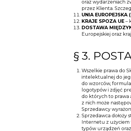
oraz wydarzeniach z
przez Klienta. Szcze
UNIA EUROPEJSKA (
KRAJE SPOZA UE
– 
DOSTAWA MIĘDZ
Europejskiej oraz kra
§ 3. POS
Wszelkie prawa do S
intelektualnej do je
do wzorców, formula
logotypów i zdjęć p
do których to prawa 
z nich może następo
Sprzedawcy wyrażoną
Sprzedawca dołoży s
Internetu z użyciem
typów urządzeń oraz