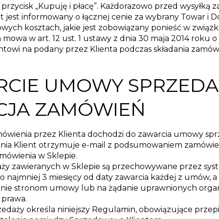
przycisk „Kupuję i płacę”. Każdorazowo przed wysyłką 
t jest informowany o łącznej cenie za wybrany Towar i Do
owych kosztach, jakie jest zobowiązany ponieść w związ
h mowa w art. 12 ust. 1 ustawy z dnia 30 maja 2014 roku
ntowi na podany przez Klienta podczas składania zamówi
ARCIE UMOWY SPRZED
ACJA ZAMÓWIEŃ
amówienia przez Klienta dochodzi do zawarcia umowy sp
nia Klient otrzymuje e-mail z podsumowaniem zamówieni
mówienia w Sklepie.
ży zawieranych w Sklepie są przechowywane przez sys
o najmniej 3 miesięcy od daty zawarcia każdej z umów, a
nie stronom umowy lub na żądanie uprawnionych orga
 prawa.
daży określa niniejszy Regulamin, obowiązujące przep