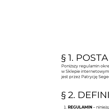
§ 1. POS
Poniższy regulamin okre
w Sklepie internetowy
jest przez Patrycję Se
§ 2. DEF
REGULAMIN
– niniej