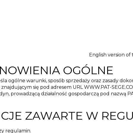
English version of
TANOWIENIA OGÓLNE
śla ogólne warunki, sposób sprzedaży oraz zasady dokon
m znajdującym się pod adresem URL WWW.PAT-SEGE.CO
gedyn, prowadzącą działalność gospodarczą pod nazwą P
INICJE ZAWARTE W REG
szy regulamin.