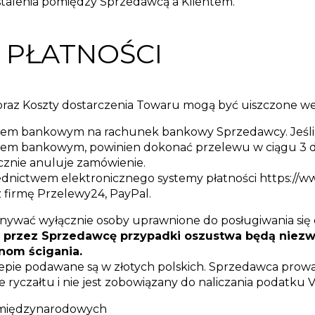
stalenia pomiędzy Sprzedawcą a Klientem.
 I PŁATNOŚCI
oraz Koszty dostarczenia Towaru mogą być uiszczone w
wem bankowym na rachunek bankowy Sprzedawcy. Jeśli
wem bankowym, powinien dokonać przelewu w ciągu 3 dn
znie anuluje zamówienie.
rednictwem elektronicznego systemy płatności https://w
 firmę Przelewy24, PayPal.
nywać wyłącznie osoby uprawnione do posługiwania si
 przez Sprzedawcę przypadki oszustwa będą niezw
om ścigania.
pie podawane są w złotych polskich. Sprzedawca prowad
 ryczałtu i nie jest zobowiązany do naliczania podatku V
ń międzynarodowych