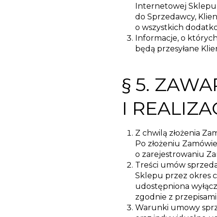
Internetowej Sklepu 
do Sprzedawcy, Klien
o wszystkich dodatk
Informacje, o któryc
będą przesyłane Klie
§ 5. ZAW
I REALIZ
Z chwilą złożenia Z
Po złożeniu Zamówie
o zarejestrowaniu Za
Treści umów sprzeda
Sklepu przez okres c
udostępniona wyłącz
zgodnie z przepisami
Warunki umowy sprze