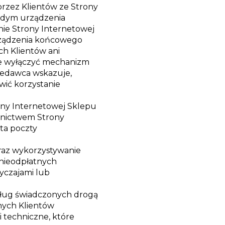
przez Klientów ze Strony
rdym urządzenia
nie Strony Internetowej
rządzenia końcowego
h Klientów ani
że wyłączyć mechanizm
zedawca wskazuje,
wić korzystanie
ony Internetowej Sklepu
ednictwem Strony
ta poczty
oraz wykorzystywanie
 nieodpłatnych
yczajami lub
 usług świadczonych drogą
nych Klientów
i techniczne, które