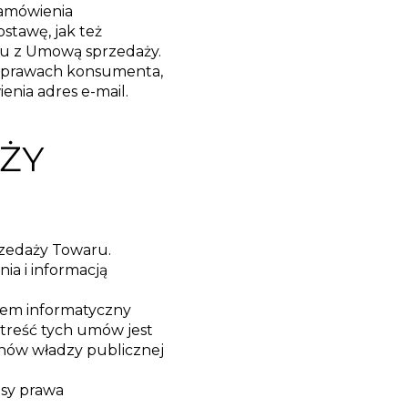
zamówienia
stawę, jak też
ku z Umową sprzedaży.
 o prawach konsumenta,
enia adres e-mail.
AŻY
rzedaży Towaru.
a i informacją
tem informatyczny
 treść tych umów jest
nów władzy publicznej
isy prawa