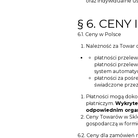
oraz indywidualne u
§ 6. CENY
6.1. Ceny w Polsce
Należność za Towar 
płatności przele
płatności przele
system automatyc
płatności za poś
świadczone przez
Płatności mogą doko
płatniczym.
Wykryte
odpowiednim organ
Ceny Towarów w Skle
gospodarczą w formie
6.2. Ceny dla zamówie