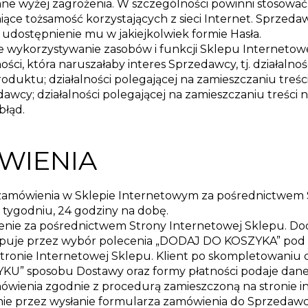
ane wyżej zagrożenia. W szczególności powinni stosowa
iące tożsamość korzystających z sieci Internet. Sprzedaw
o udostępnienie mu w jakiejkolwiek formie Hasła.
ne wykorzystywanie zasobów i funkcji Sklepu Interneto
ności, która naruszałaby interes Sprzedawcy, tj. działaln
roduktu; działalności polegającej na zamieszczaniu treś
edawcy; działalności polegającej na zamieszczaniu treści
błąd.
ÓWIENIA
 zamówienia w Sklepie Internetowym za pośrednictwem 
 tygodniu, 24 godziny na dobę.
ienie za pośrednictwem Strony Internetowej Sklepu. D
ępuje przez wybór polecenia „DODAJ DO KOSZYKA” po
ronie Internetowej Sklepu. Klient po skompletowaniu c
YKU” sposobu Dostawy oraz formy płatności podaje dan
mówienia zgodnie z procedurą zamieszczoną na stronie 
ie przez wysłanie formularza zamówienia do Sprzedawcy