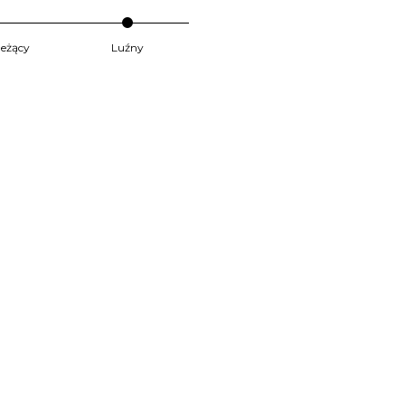
 leżący
Luźny