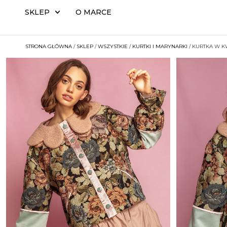
SKLEP
O MARCE
STRONA GŁÓWNA
/
SKLEP
/
WSZYSTKIE
/
KURTKI I MARYNARKI
/ KURTKA W K