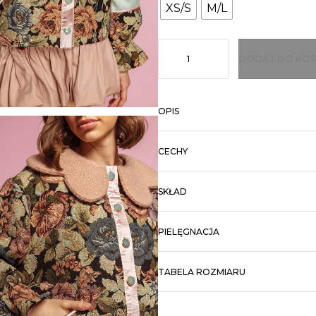
XS/S
M/L
DODAJ DO KOS
OPIS
CECHY
SKŁAD
PIELĘGNACJA
TABELA ROZMIARU