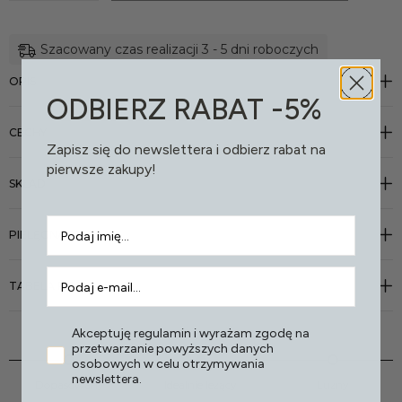
Szacowany czas realizacji 3 - 5 dni roboczych
OPIS
ODBIERZ RABAT -5%
CECHY
Zapisz się do newslettera i odbierz rabat na
pierwsze zakupy!
SKŁAD
PIELĘGNACJA
TABELA ROZMIARU
Akceptuję regulamin i wyrażam zgodę na
przetwarzanie powyższych danych
osobowych w celu otrzymywania
newslettera.
Dopasowany
Idealnie leżący
Luźny