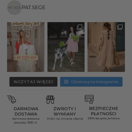
PAT.SEGE
WCZYTAJ WIĘCEJ
Obserwuj na Instagramie
BEZPIECZNE
DARMOWA
ZWROTY I
PŁATNOŚCI
DOSTAWA
WYMIANY
100% bezpieczeństwa
darmowa dostawa
14 dni na zmianę zdania
powyżej 1500 zł