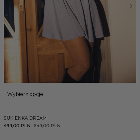
Wybierz opcje
SUKIENKA DREAM
S
499,00
PLN
649,00
PLN
2