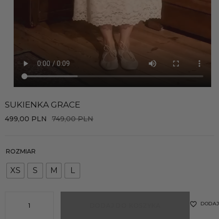
SUKIENKA GRACE
499,00
PLN
749,00
PLN
ROZMIAR
XS
S
M
L
DODAJ
DODAJ DO KOSZYKA