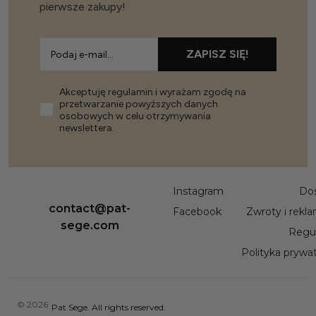
pierwsze zakupy!
ZAPISZ SIĘ!
Akceptuję regulamin i wyrażam zgodę na
przetwarzanie powyższych danych
osobowych w celu otrzymywania
newslettera.
Instagram
Do
contact@pat-
Facebook
Zwroty i rekl
sege.com
Regu
Polityka prywa
© 2026
Pat Sege. All rights reserved.