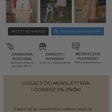
WCZYTAJ WIĘCEJ
Obserwuj na Instagramie
BEZPIECZNE
DARMOWA
ZWROTY I
PŁATNOŚCI
DOSTAWA
WYMIANY
100% bezpieczeństwa
darmowa dostawa
14 dni na zmianę zdania
powyżej 1500 zł
DOŁĄCZ DO NEWSLETTERA
I ODBIERZ 5% ZNIŻKI
Zapisz się do newslettera i odbierz rabat na