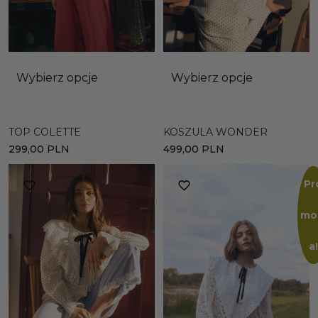
Wybierz opcje
Wybierz opcje
TOP COLETTE
KOSZULA WONDER
299,00
PLN
499,00
PLN
Pr
mo
a!