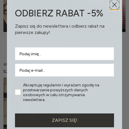
ODBIERZ RABAT -5%
Zapisz się do newslettera i odbierz rabat na
pierwsze zakupy!
Wybierz opcje
Wybierz opcje
KOSZULA ALICE
KOSZULA DIARY
529,00
PLN
499,00
PLN
Akceptuję regulamin i wyrażam zgodę na
Pro
przetwarzanie powyższych danych
osobowych w celu otrzymywania
mocj
newslettera.
a!
ZAPISZ SIĘ!