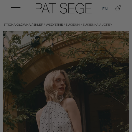
0
EN
STRONA GŁÓWNA
/
SKLEP
/
WSZYSTKIE
/
SUKIENKI
/ SUKIENKA AUDREY