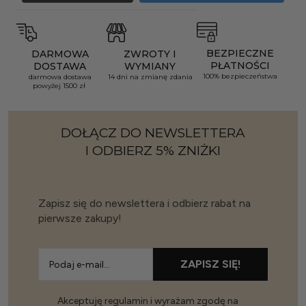
BEZPIECZNE
DARMOWA
ZWROTY I
PŁATNOŚCI
DOSTAWA
WYMIANY
100% bezpieczeństwa
darmowa dostawa
14 dni na zmianę zdania
powyżej 1500 zł
DOŁĄCZ DO NEWSLETTERA
I ODBIERZ 5% ZNIŻKI
Zapisz się do newslettera i odbierz rabat na
pierwsze zakupy!
ZAPISZ SIĘ!
Akceptuję regulamin i wyrażam zgodę na