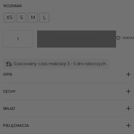
ROZMIAR
XS
S
M
L
DODAJ
DODAJ DO KOSZYKA
Szacowany czas realizacji 3 - 5 dni roboczych
OPIS
CECHY
SKŁAD
PIELĘGNACJA