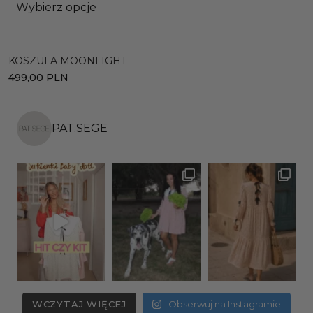
Wybierz opcje
KOSZULA MOONLIGHT
S
499,00
PLN
2
PAT.SEGE
WCZYTAJ WIĘCEJ
Obserwuj na Instagramie