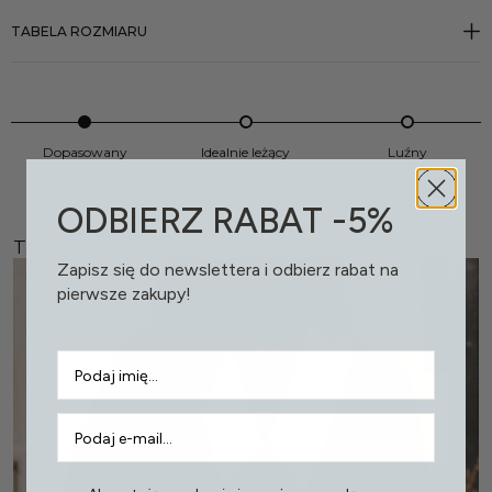
TABELA ROZMIARU
Dopasowany
Idealnie leżący
Luźny
ODBIERZ RABAT -5%
TO TEŻ MOŻE CI SIĘ SPODOBAĆ
Zapisz się do newslettera i odbierz rabat na
pierwsze zakupy!