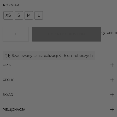
ROZMIAR
XS
S
M
L
ADD T
DODAJ DO KOSZYKA
Szacowany czas realizacji 3 - 5 dni roboczych
OPIS
CECHY
SKŁAD
PIELĘGNACJA