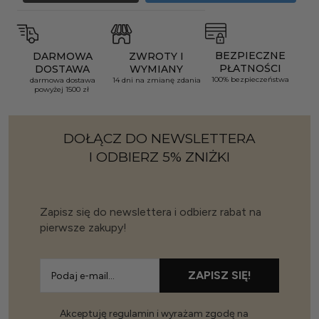
BEZPIECZNE
DARMOWA
ZWROTY I
PŁATNOŚCI
DOSTAWA
WYMIANY
100% bezpieczeństwa
darmowa dostawa
14 dni na zmianę zdania
powyżej 1500 zł
DOŁĄCZ DO NEWSLETTERA
I ODBIERZ 5% ZNIŻKI
Zapisz się do newslettera i odbierz rabat na
pierwsze zakupy!
ZAPISZ SIĘ!
Akceptuję regulamin i wyrażam zgodę na