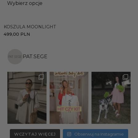
Wybierz opcje
KOSZULA MOONLIGHT
S
499,00
PLN
3
PAT.SEGE
WCZYTAJ WIĘCEJ
Obserwuj na Instagramie