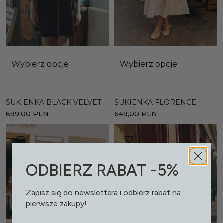
Wybierz opcje
Wybierz opcje
SUKIENKA BLACK VELVET
SUKIENKA FLORENCE
699,00
PLN
649,00
PLN
ODBIERZ RABAT -5%
Zapisz się do newslettera i odbierz rabat na
pierwsze zakupy!