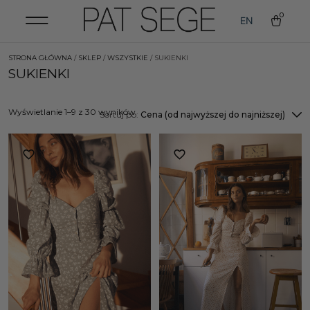
0
EN
STRONA GŁÓWNA
/
SKLEP
/
WSZYSTKIE
/ SUKIENKI
SUKIENKI
Wyświetlanie 1–9 z 30 wyników
Sortuj po:
Cena (od najwyższej do najniższej)