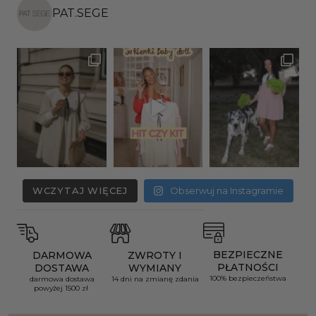
PAT.SEGE
WCZYTAJ WIĘCEJ
Obserwuj na Instagramie
BEZPIECZNE
DARMOWA
ZWROTY I
PŁATNOŚCI
DOSTAWA
WYMIANY
100% bezpieczeństwa
darmowa dostawa
14 dni na zmianę zdania
powyżej 1500 zł