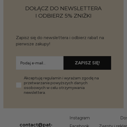
DOŁĄCZ DO NEWSLETTERA
I ODBIERZ 5% ZNIŻKI
Zapisz się do newslettera i odbierz rabat na
pierwsze zakupy!
ZAPISZ SIĘ!
Akceptuję regulamin i wyrażam zgodę na
przetwarzanie powyższych danych
osobowych w celu otrzymywania
newslettera.
Instagram
Do
contact@pat-
Facebook
Zwroty i rekl