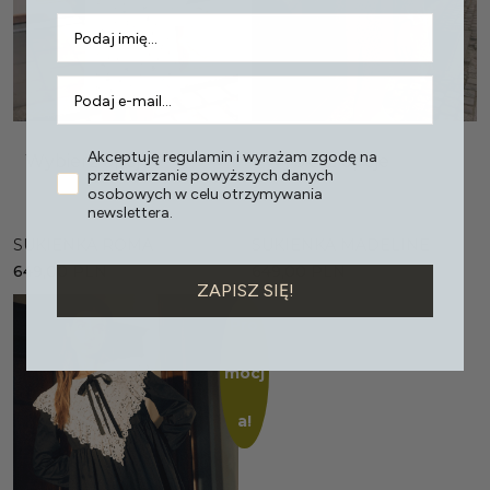
Akceptuję regulamin i wyrażam zgodę na
Wybierz opcje
Wybierz opcje
przetwarzanie powyższych danych
osobowych w celu otrzymywania
newslettera.
SUKIENKA ROMA
SUKIENKA MADELINE
649,00
PLN
649,00
PLN
ZAPISZ SIĘ!
Pro
mocj
a!